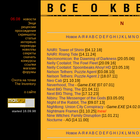
06.08
новости
N
Энци
рецензии
прохождения
скриншоты
Новое
А-Я
#
A
B
C
D
E
F
G
H
I
J
K
L
M
N
O
статьи
интервью
переводы
новеллы
NAIRI: Tower of Shirin
[04.12.18]
секреты
NAIRI: Rising Tide
[14.11.24]
скачать
Necronomicon: the Dawning of Darkness
[20.05.06]
конкурсы
Nelly Cootalot: The Fowl Fleet
[20.09.16]
ссылки
Nelly Cootalot: Spoonbeaks Ahoy! HD
[23.05.19]
магазин
Nelson Tethers: Puzzle Agent
[03.08.10]
форумы
Nelson Tethers: Puzzle Agent 2
[18.07.11]
Охота на точки
Neo Cab
[21.10.19]
The Inventory
Neverhood, The
-
Game.EXE
[07.07.01]
Next BIG Thing, The
[21.04.11]
о сайте
Next BIG Thing, The
[17.12.23]
Nibiru: The Messenger of the Gods
[03.05.05]
Night of the Rabbit, The
[09.07.13]
Nightlong: Union City Conspiracy
-
Game.EXE
[24.02.0
Nightmare Frames
[31.10.25]
/new/
started 16.09.98
Nine Witches: Family Disruption
[11.01.21]
Nocturne
-
AG
[14.11.00]
Новое
А-Я
#
A
B
C
D
E
F
G
H
I
J
K
L
M
N
O