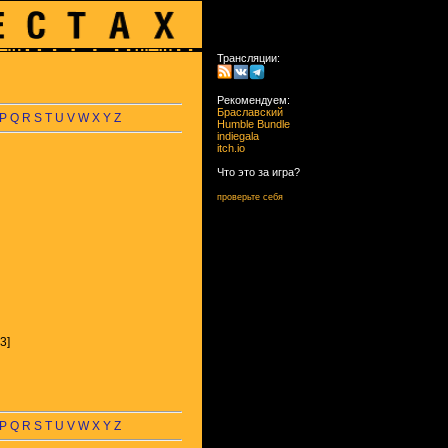
Трансляции:
Рекомендуем:
Браславский
P
Q
R
S
T
U
V
W
X
Y
Z
Humble Bundle
indiegala
itch.io
Что это за игра?
проверьте себя
3]
P
Q
R
S
T
U
V
W
X
Y
Z