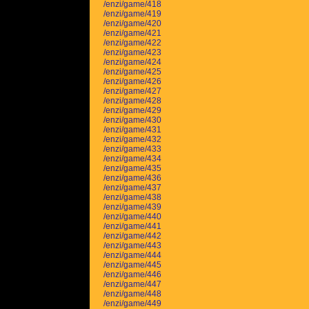
/enzi/game/418
/enzi/game/419
/enzi/game/420
/enzi/game/421
/enzi/game/422
/enzi/game/423
/enzi/game/424
/enzi/game/425
/enzi/game/426
/enzi/game/427
/enzi/game/428
/enzi/game/429
/enzi/game/430
/enzi/game/431
/enzi/game/432
/enzi/game/433
/enzi/game/434
/enzi/game/435
/enzi/game/436
/enzi/game/437
/enzi/game/438
/enzi/game/439
/enzi/game/440
/enzi/game/441
/enzi/game/442
/enzi/game/443
/enzi/game/444
/enzi/game/445
/enzi/game/446
/enzi/game/447
/enzi/game/448
/enzi/game/449