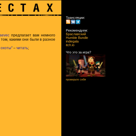
Трансляции:
Рекомендуем:
Браславский
aevec
предлагает вам немного
Humble Bundle
О том, какими они были в разное
indiegala
itch.io
 охоты"
–
читать
;
Что это за игра?
проверьте себя