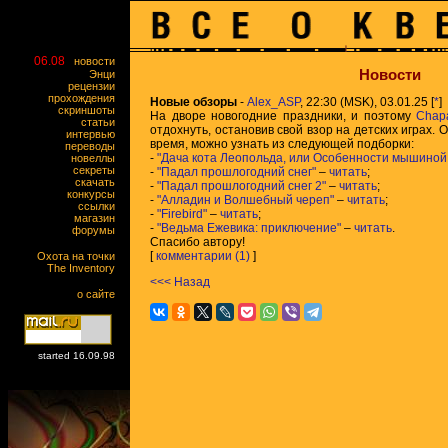
06.08
новости
Новости
Энци
рецензии
прохождения
Новые обзоры
-
Alex_ASP
, 22:30 (MSK), 03.01.25 [
*
]
скриншоты
На дворе новогодние праздники, и поэтому
Chap
статьи
отдохнуть, остановив свой взор на детских играх. 
интервью
время, можно узнать из следующей подборки:
переводы
-
"Дача кота Леопольда, или Особенности мышиной
новеллы
секреты
-
"Падал прошлогодний снег"
–
читать
;
скачать
-
"Падал прошлогодний снег 2"
–
читать
;
конкурсы
-
"Алладин и Волшебный череп"
–
читать
;
ссылки
-
"Firebird"
–
читать
;
магазин
-
"Ведьма Ежевика: приключение"
–
читать
.
форумы
Спасибо автору!
[
комментарии (1)
]
Охота на точки
The Inventory
<<< Назад
о сайте
started 16.09.98