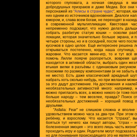
которого глуповата, а ночная сведуща в маг
добродушных призраков и даже Медиа. Все они 
персонажей из
"Алисы в стране чудес"
, которая, к
них одним из источников вдохновения. Диалоги на
юмором, и, слава всем богам, не переходят в назид
в современной мультипликации. Квестовая ча
непременно подскажут, что нужно делать дальше
собрать разбитую статую кошки – осколки раз
локации, которая значительно больше экрана, и п
четыре стороны, но и в соседней, после чего посл
кусочков в одно целое. Ещё интереснее решена л
открываться постепенно, когда наша спутница, 
жаровни. Что касается мини-игр, то и тут всё 
помочь Лилли поярче разгореться, вовремя щ
находится в активной области, выбрать один жезл
втыкая вилки в разъёмы с одинаковым рисунком
похожими по размеру компонентами (и не забыть в
не место). Есть даже классический аркадный шут
набрать хоть сколько-нибудь, но при желании мож
за это дадут достижение. На достижения и наклей
необязательных активностей много: например,
можно пригласить всех, а можно никого (и тоже пол
больше народу – тем веселее, правда? Поиск с
необязательных достижений – хороший повод 
друзьями.
"Asfalia: Fear" не слишком сложна и вполне
удовольствием можно часа за два-три. При этом 
ребёнку, и взрослому. Что касается "страха", в
бояться тут нечего: как пишут авторы, "страх – 
болезненная эмоция – это всего лишь часть жизни"
проходить игру и один. Родители могут подсказать 
но для понимания происходящего это не является