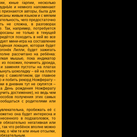
ии, юные гарпии, несколько
чуднЫе и немного напоминают
ак признаются авторы, была для
писаны живым языком и с мягким
ательность, чего предостаточно
сть не сложна, в разговорах
. Так, например, потребуется
бросаны не только в текущей
ридётся походить в ней во все
едует мини-игра на составление
едяная локация, которая будет
огонёк Лилли, будет зажигать
вполне рассчитано на ребёнка:
ёлкая мышью, пока индикатор
 из похожих, починить дроида,
 и заменяя пустоты на платах
ынуть шоколадку – ей на плате
ер с самолётиком, где главное
но и побить рекорд Ножферату –
ки в дневник тут не скупятся –
 на День рождения Ножферату
учить достижение), но ведь чем
пособов получения этих самых
пообщаться с родителями или
 увлекательна, пробежать её с
сюжетно она будет интересна и
ынесенного в подзаголовок, то
не обязательно негативная или
, так что ребёнок вполне можно
ему, о чём те или иные отсылки,
 обязательным.