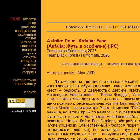
06.08
новости
Энци
рецензии
Новое
А-Я
#
A
B
C
D
E
F
G
H
I
J
K
L
M
N
O
прохождения
скриншоты
статьи
Asfalia: Peur / Asfalia: Fear
интервью
(Asfalia: Жуть в особняке) (.PC)
переводы
новеллы
Funtomata
/
Funtomata
, 2025
секреты
Team Black Forest
/
Funtomata
, 2025
скачать
конкурсы
[
страница игры в Энци
::
комментировать 
ссылки
магазин
форумы
Автор рецензии:
Alex_ASP
.
Охота на точки
Детские квесты – редкие гости на нашем сайте. 
The Inventory
часто делают. Нет, обучалок всяких – вагон и мален
квест – редкость. В девяностых детские квест
о сайте
Humongous Entertainment
–
"Рыбка Фредди"
,
"Ав
Сэм"
и
"Агент Лис"
докатились и до нас, причём н
двухтысячных к гонке подключились
The Learning 
Aidem Media
с
сериалом про Рекса
. Немецкие
"TKK
started 16.09.98
меньше, но и там игр было немало. Но обратите в
своё было только у
Humongous Entertainment
(нап
основали Шелли Дей и Рон Гилберт, оба работ
чужие лицензии. Отечественный игропром пошёл 
штамповали ещё как, но адвенчуры нужно б
однотипных обучалок, и всё – по чужим лицензиям, 
практически не было. Правда, к концу нулевых п