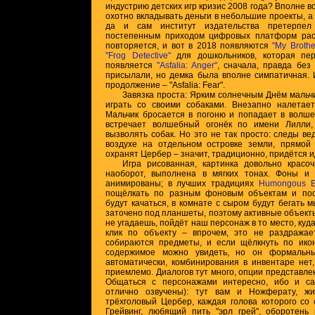
индустрию детских игр кризис 2008 года? Вполне 
охотно вкладывать деньги в небольшие проекты, а
да и сам институт издательства претерпел
постепенным приходом цифровых платформ рас
повторяется, и вот в 2018 появляются
"My Brothe
"Frog Detective"
для дошкольников, которая пер
появляется
"Asfalia: Anger"
, сначала, правда без
присылали, но демка была вполне симпатичная. 
продолжение – "Asfalia: Fear".
Завязка проста: Ярким солнечным Днём мальч
играть со своими собаками. Внезапно налетает
Мальчик бросается в погоню и попадает в волш
встречает волшебный огонёк по имени Лилли,
вызволять собак. Но это не так просто: следы ве
воздухе на отдельном островке земли, прямой 
охранят Цербер – значит, традиционно, придётся и
Игра рисованная, картинка довольно красо
наоборот, выполнена в мягких тонах. Фоны и
анимированы; в лучших традициях
Humongous En
пощёлкать по разным фоновым объектам и пос
будут качаться, в комнате с сыром будут бегать 
заточено под планшеты, поэтому активные объекты
не угадаешь, пойдёт наш персонаж в то место, куда
клик по объекту – впрочем, это не раздражает
собираются предметы, и если щёлкнуть по икон
содержимое можно увидеть, но он формальн
автоматически, комбинирования в инвентаре нет
приемлемо. Диалогов тут много, опции представле
Общаться с персонажами интересно, ибо и с
отлично озвучены): тут вам и Ножферату, ж
трёхголовый Цербер, каждая голова которого со
Грейвинг, любящий пить "эрл грей", оборотень 