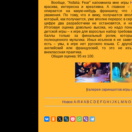
Вообще, "Asfalia: Fear" напомнила мне игры
красива, интересна и креативна. А главное –
опирается на какую-нибудь франшизу, что з
уважения. По тому, что я вижу, получается впо
который, как получается, уже вполне перерос в сер
цифре два разработчики не остановятся, и н
Итоговая оценка довольно высока, но надо пон
детской игры – к игре для взрослых набор требова
баллы только за финальный ролик, которы
полноценного мультика. Иных изъянов я не заме
есть – увы, в игре нет русского языка. С друг
английский или французский, то это не изъ
внеклассная практика.
Общая оценка: 95 из 100.
[
галерея скриншотов игры 
Новое
А-Я
#
A
B
C
D
E
F
G
H
I
J
K
L
M
N
O