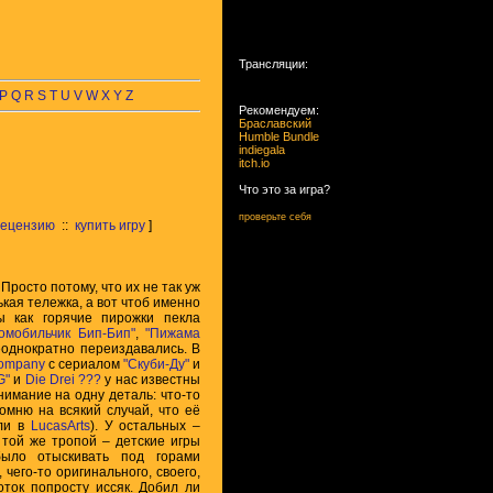
Трансляции:
P
Q
R
S
T
U
V
W
X
Y
Z
Рекомендуем:
Браславский
Humble Bundle
indiegala
itch.io
Что это за игра?
проверьте себя
рецензию
::
купить игру
]
Просто потому, что их не так уж
ькая тележка, а вот чтоб именно
ы как горячие пирожки пекла
томобильчик Бип-Бип"
,
"Пижама
еоднократно переиздавались. В
Company
с сериалом
"Скуби-Ду"
и
G"
и
Die Drei ???
у нас известны
нимание на одну деталь: что-то
омню на всякий случай, что её
али в
LucasArts
). У остальных –
той же тропой – детские игры
ыло отыскивать под горами
чего-то оригинального, своего,
оток попросту иссяк. Добил ли