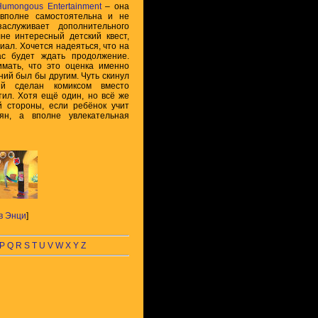
Humongous Entertainment
– она
 вполне самостоятельна и не
аслуживает дополнительного
лне интересный детский квест,
иал. Хочется надеяться, что на
ас будет ждать продолжение.
имать, что это оценка именно
ний был бы другим. Чуть скинул
й сделан комиксом вместо
тил. Хотя ещё один, но всё же
ой стороны, если ребёнок учит
ян, а вполне увлекательная
в Энци
]
P
Q
R
S
T
U
V
W
X
Y
Z