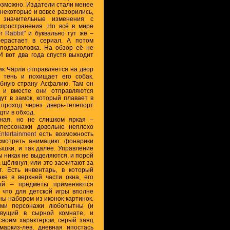
возможно. Издатели стали менее
 некоторые и вовсе разорились,
 значительные изменения с
пространения. Но всё в мире
r Rabbit"
и буквально тут же –
ерастает в сериал. А потом
 подзаголовка. На обзор её не
И вот два года спустя выходит
ик Чарли отправляется на двор
 тень и похищает его собак.
ебную страну Асфалию. Там он
 и вместе они отправляются
дут в замок, который плавает в
проход через дверь-телепорт
дти в обход.
чная, но не слишком яркая –
 персонажи довольно неплохо
tertainment
есть возможность
мотреть анимацию: фонарики
мышки, и так далее. Управление
 никак не выделяются, и порой
 щёлкнул, или это засчитают за
. Есть инвентарь, в который
ке в верхней части окна, его
ый – предметы применяются
, что для детской игры вполне
ны набором из иконок-картинок.
ами персонажи любопытны (и
ивущий в сырной комнате, и
 своим характером, серый заяц
маркиз-лев, дневная ипостась