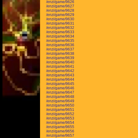
/enzi/game/9626
/enzi/game/9627
/enzi/game/9628
/enzi/game/9629
/enzi/game/9630
/enzi/game/9631
/enzi/game/9632
/enzi/game/9633
/enzi/game/9634
/enzi/game/9635
/enzi/game/9636
/enzi/game/9637
/enzi/game/9638
/enzi/game/9639
/enzi/game/9640
/enzi/game/9641
/enzi/game/9642
/enzi/game/9643
/enzi/game/9644
/enzi/game/9645
/enzi/game/9646
/enzi/game/9647
/enzi/game/9648
/enzi/game/9649
/enzi/game/9650
/enzi/game/9651
/enzi/game/9652
/enzi/game/9653
/enzi/game/9654
/enzi/game/9655
/enzi/game/9656
/enzi/game/9657