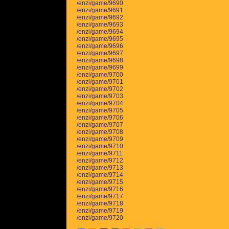
/enzi/game/9690
/enzi/game/9691
/enzi/game/9692
/enzi/game/9693
/enzi/game/9694
/enzi/game/9695
/enzi/game/9696
/enzi/game/9697
/enzi/game/9698
/enzi/game/9699
/enzi/game/9700
/enzi/game/9701
/enzi/game/9702
/enzi/game/9703
/enzi/game/9704
/enzi/game/9705
/enzi/game/9706
/enzi/game/9707
/enzi/game/9708
/enzi/game/9709
/enzi/game/9710
/enzi/game/9711
/enzi/game/9712
/enzi/game/9713
/enzi/game/9714
/enzi/game/9715
/enzi/game/9716
/enzi/game/9717
/enzi/game/9718
/enzi/game/9719
/enzi/game/9720