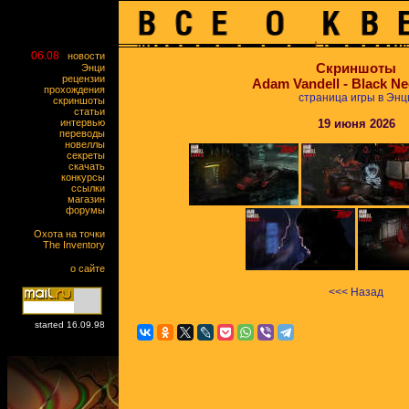
06.08
новости
Скриншоты
Энци
рецензии
Adam Vandell - Black Ne
прохождения
страница игры в Энц
скриншоты
статьи
интервью
19 июня 2026
переводы
новеллы
секреты
скачать
конкурсы
ссылки
магазин
форумы
Охота на точки
The Inventory
о сайте
<<< Назад
started 16.09.98