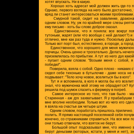
хотят впускать. Ни в какую.
Хорошо хоть адресат мой должен жить где-то по
Однако, первого взгляда на него было достаточно, 
вряд ли станет интересоваться моими проблемами.
Смурной такой, сидит на завалинке, дракона 
одним словом. Ну, уж по крайней мере слезы репт
ему письмо - хоть бы слово доброе сказал.
Единственное, что я поняла: все вокруг пом
тутоньки, жарят (или что вообще с ней делают?) и 
отлично, мне как раз туда и нужно. Поскольку дал
Только вот порт был, естественно, в городе, а город
Единственное, что хорошего для меня мужичонка
горчицы. Очень ценно и трогательно. Делать нечего 
приземлилась по прибытии. А тут из него дух какой
- пугает одним словом. "Возьми меня с собой, я
победю!".
Поверила, взяла с собой. Одно плохо - никаких с
сидел себе тихонько в бутылочке - даже носа не 
подвывает: "Тело хочу новое, вселиться бы в кого".
Тут я и вспомнила, в кого я могла бы его вселить
знал, что мужичонка мой этому не обрадуется? Кут
решила под шумок слазить к фермеру в погреб.
Самое интересное из того, что там было - маш
Старинная - аж дух захватывает. Я у прабабушки 
мне вполне необходим. Только вот из чего его сде
я взяла на счастье аж четыре штуки.
Одним словом, поработать пришлось прилично. И
полить. Я прямо настоящей поселянкой себя почув
конечно, со стражниками справиться. На все мои п
они только отвечали, что взяток не берут.
Большой опыт подсказывал мне, что именно во 
берут деньгами (которых, кстати, у меня и нет), з