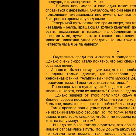
предупредить доверчивого Марко.
Поимка ноги имела и еще один плюс: тепер
справиться с деревьями. Оказалось, что они еще и
подходящий музыкальный инструмент, как вся л
быстренько прошмыгнула дальше.
Теперь мой путь лежал все время вверх, так же,
незадача - белка, вращающая колесо канатной до
везти, подмигивая и намекая на обеденный 
покормить ее, думая, что это спасет положение
животик, животина ушла обедать. Но мы тоже 
четверть часа я была наверху.
7.
Очутившись среди гор и снегов, я приоделась 
Однако очень скоро стало понятно, что без специ
соваться нечего.
И надо же было такому случиться, что все необ
в одном только домике, где прозябали д
женоненавистника. "Альпинизм - чисто мужское де
прищурив глаза. - Горы - это, знаете ли, горы..."
Превращаться в мужчину, чтобы сделать им при
желания. Но что, если их напугать? Сказано - сдела
Однако эффект от этого получился, скажу я 
Вернее, совсем неожиданный. Я оглянуться не успе
большое, лохматое и, простите, любвеобильное и у
Там я провела почти целые сутки (не подумайте 
не ограничивало мою свободу. Но что толку, если
скалы, и оно зорко следило, чтобы я не посмела на
хоть на пару минут - но чем?
И надо же было такому случиться, что оба бра
момент отправились в путь, чтобы добыть шкуру мое
не хотели мне помочь, так теперь получайт