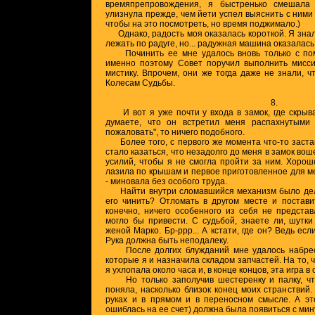
времяпрепровождения, я быстренько смешала
улизнула прежде, чем йети успел выяснить с ними
чтобы на это посмотреть, но время поджимало.)
Однако, радость моя оказалась короткой. Я знал
лежать по радуге, но... радужная машина оказалась
Починить ее мне удалось вновь только с пом
именно поэтому Совет поручил выполнить мисс
мистику. Впрочем, они же тогда даже не знали, ч
Колесам Судьбы.
8.
И вот я уже почти у входа в замок, где скрыв
думаете, что он встретил меня распахнутыми
пожаловать", то ничего подобного.
Более того, с первого же момента что-то заста
стало казаться, что незадолго до меня в замок во
усилий, чтобы я не смогла пройти за ним. Хорош
лазила по крышам и первое приготовленное для ме
- миновала без особого труда.
Найти внутри сломавшийся механизм было дело
его чинить? Отломать в другом месте и постав
конечно, ничего особенного из себя не представл
могло бы привести. С судьбой, знаете ли, шутк
женой Марко. Бр-ррр... А кстати, где он? Ведь есл
Рука должна быть неподалеку.
После долгих блужданий мне удалось набрест
которые я и назначила складом запчастей. На то, 
я ухлопала около часа и, в конце концов, эта игра 
Но только заполучив шестеренку и палку, что
поняла, насколько близок конец моих странствий
руках и в прямом и в переносном смысле. А это
ошиблась на ее счет) должна была появиться с мин