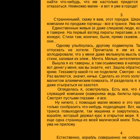
найти что-нибудь, что им настолько придется 
отказаться. Немножко магии - и вот я уже в городе!
3.
Странненький, скажу я вам, этот городок. Шери
компании по продаже горчицы - все в трансе. Ума не
Единственные живые (и даже слишком) люди, кот
в таверне. На первый взгляд пираты пиратами, а по
конкурс. Стихи там, конечно, были, прямо скажем..
они...
Одному улыбнулась, другому подмигнула. Так
отпускать не хотели. Прочитала я им из н
аплодировали, что у меня даже мелькнула мысль о
стихи, запивая их элем... Мечта. Милые, интеллиге
Вышла я из таверны, а там осьминожка в наперст
вот денег у меня, как вы знаете, нет. Зашла обратн
крики. Гекзаметр какой-то не поделили. Смотрю - н
Раз валяется, значит, ничье. Сделать из этого зол
магнитом алхимическим помахать. И разделала я эт
даже отыграться не захотел.
Огляделась я, осмотрелась. Есть все, что мн
служащий компании (наверняка ведь билеты прод
Смотрят пустыми глазами - и все.
Ну ничего, с помощью магии можно и это преп
только сообразить что-нибудь подходящее. Вот, каж
транса повыходили, так машинка и закрутилась
корабле, который держал курс в открытое море. К
еще одна страница из моей магической книги. Тольк
ума не приложу.
4.
Естественно, корабль совершенно не собирал