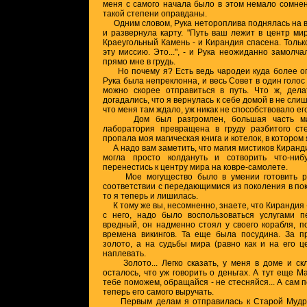
меня с самого начала было в этом немало сомнени
такой степени оправданы.
Одним словом, Рука нетороплива поднялась на во
и развернула карту. "Путь ваш лежит в центр мир
Краеугольный Камень - и Кирандия спасена. Тольк
эту миссию. Это...", - и Рука неожиданно замолча
прямо мне в грудь.
Но почему я? Есть ведь чародеи куда более о
Рука была непреклонна, и весь Совет в один голос
можно скорее отправиться в путь. Что ж, дела
догадались, что я вернулась к себе домой в не сли
что меня там ждало, уж никак не способствовало е
Дом был разгромлен, большая часть магич
лаборатория превращена в груду разбитого сте
пропала моя магическая книга и котелок, в котором
А надо вам заметить, что магия мистиков Киранди
могла просто колдануть и сотворить что-ниб
перенестись к центру мира на ковре-самолете.
Мое могущество было в умении готовить ра
соответствии с передающимися из поколения в по
то я теперь и лишилась.
К тому же вы, несомненно, знаете, что Кирандия -
с него, надо было воспользоваться услугами п
вредный, он надменно стоял у своего корабля, п
времена викингов. Та еще была посудина. За п
золото, а на судьбы мира (равно как и на его ц
наплевать.
Золото... Легко сказать, у меня в доме и скл
осталось, что уж говорить о деньгах. А тут еще М
тебе поможем, обращайся - не стесняйся... А сам п
теперь его самого выручать.
Первым делам я отправилась к Старой Мудрой