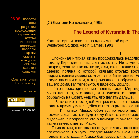
06.08
новости
(C) Дмитрий Браславский, 1995
Энци
рецензии
прохождения
The Legend of Kyrandia II: Th
скриншоты
статьи
Компьютерная новелла по одноименной игре
интервью
Westwood Studios, Virgin Games, 1993
переводы
новеллы
секреты
1.
скачать
Спокойная и тихая жизнь продолжалась недолго. Т
конкурсы
помалу Кирандия не начала исчезать. Не сомнев
ссылки
говорит, если только вы не видели, как на ваших г
магазин
дерево, поляна, с которой связано столько вос
форумы
рядом с вашим домом сколько вы себя помните. Ес
Охота на точки
представления о том, что произошло, вообразите,
The Inventory
вашего дома. Ну, теперь-то, я надеюсь, дошло.
Что происходит, не мог понять никто. Мир неу
о сайте
было понятно, что конец этот близок. И тогда
собрались на Совет. Решать, что делать дальше.
В течение трех дней мы рылись в летописях и
понять причину близящейся катастрофы. Но все тщ
И только Марко, оболтус, которого вы, на
started 16.09.98
посмеивался так, как будто ему было отлично изв
выдержав, я попросила его о помощи. "Кажется, мое
таинственно ответил Марко.
Признаться, я нисколько не удивилась - склонно
его отличала. Но Рука - это уже было слишком. Он
непонятно откуда, и Марко был уверен, что являе