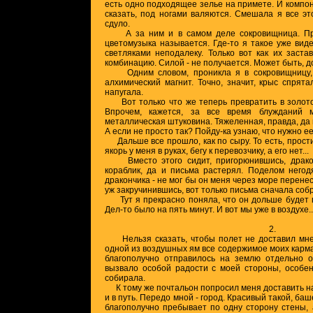
есть одно подходящее зелье на примете. И компо
сказать, под ногами валяются. Смешала я все это
сдуло.
А за ним и в самом деле сокровищница. Прав
цветомузыка называется. Где-то я такое уже виде
светляками неподалеку. Только вот как их заст
комбинацию. Силой - не получается. Может быть, 
Одним словом, проникла я в сокровищницу, о
алхимический магнит. Точно, значит, крыс спрята
напугала.
Вот только что же теперь превратить в золото?
Впрочем, кажется, за все время блужданий 
металлическая штуковина. Тяжеленная, правда, да и
А если не просто так? Пойду-ка узнаю, что нужно е
Дальше все прошло, как по сыру. То есть, простит
якорь у меня в руках, бегу к перевозчику, а его нет...
Вместо этого сидит, пригорюнившись, дракончи
кораблик, да и письма растерял. Поделом него
дракончика - не мог бы он меня через море перенес
уж закручинившись, вот только письма сначала соб
Тут я прекрасно поняла, что он дольше будет г
Дел-то было на пять минут. И вот мы уже в воздухе..
2.
Нельзя сказать, чтобы полет не доставил мне 
одной из воздушных ям все содержимое моих карма
благополучно отправилось на землю отдельно о
вызвало особой радости с моей стороны, особен
собирала.
К тому же почтальон попросил меня доставить на 
и в путь. Передо мной - город. Красивый такой, баш
благополучно пребывает по одну сторону стены, 