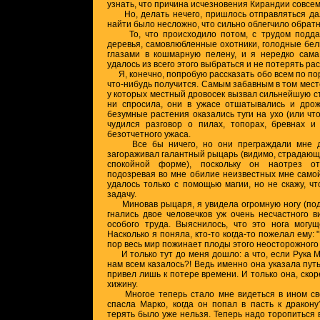
узнать, что причина исчезновения Кирандии совсем
Но, делать нечего, пришлось отправляться дал
найти было несложно, что сильно облегчило обратн
То, что происходило потом, с трудом подда
деревья, самовлюбленные охотники, голодные бел
глазами в кошмарную пелену, и я нередко сама
удалось из всего этого выбраться и не потерять рас
Я, конечно, попробую рассказать обо всем по пор
что-нибудь получится. Самым забавным в том месте
у которых местный дровосек вызвал сильнейшую ст
ни спросила, они в ужасе отшатывались и дрож
безумные растения оказались туги на ухо (или что
чудился разговор о пилах, топорах, бревнах и
безотчетного ужаса.
Все бы ничего, но они преграждали мне до
загораживал галантный рыцарь (видимо, страдающи
спокойной форме), поскольку он наотрез от
подозревая во мне обилие неизвестных мне самой
удалось только с помощью магии, но не скажу, ч
задачу.
Миновав рыцаря, я увидела огромную ногу (под 
гнались двое человечков уж очень несчастного 
особого труда. Выяснилось, что это нога могущ
Насколько я поняла, кто-то когда-то пожелал ему: "
пор весь мир пожинает плоды этого неосторожного
И только тут до меня дошло: а что, если Рука Ма
нам всем казалось?! Ведь именно она указала путь
привел лишь к потере времени. И только она, скор
хижину.
Многое теперь стало мне видеться в ином свет
спасла Марко, когда он попал в пасть к дракон
терять было уже нельзя. Теперь надо торопиться 