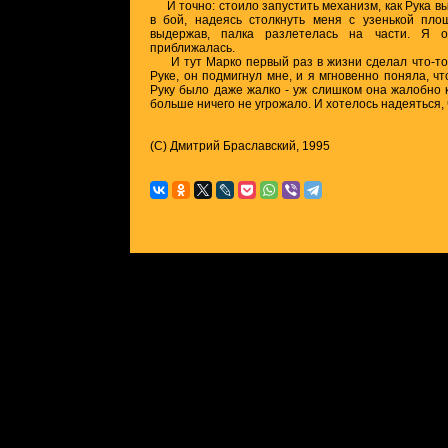
И точно: стоило запустить механизм, как Рука вы
в бой, надеясь столкнуть меня с узенькой пло
выдержав, палка разлетелась на части. Я о
приближалась.
И тут Марко первый раз в жизни сделал что-то 
Руке, он подмигнул мне, и я мгновенно поняла, чт
Руку было даже жалко - уж слишком она жалобно 
больше ничего не угрожало. И хотелось надеяться, 
(C) Дмитрий Браславский, 1995