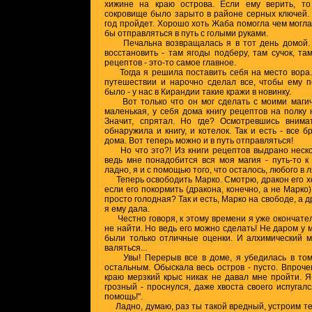
хижине на краю острова. Если ему верить, то 
сокровище было зарыто в районе серных ключей. Н
год пройдет. Хорошо хоть Жаба помогла чем могла
бы отправляться в путь с голыми руками.
Печальна возвращалась я в тот день домой. Ко
восстановить - там ягоды подберу, там сучок, та
рецептов - это-то самое главное.
Тогда я решила поставить себя на место вора. 
путешествии и нарочно сделал все, чтобы ему п
было - у нас в Кирандии такие кражи в новинку.
Вот только что он мог сделать с моими магич
маленькая, у себя дома книгу рецептов на полку 
Значит, спрятал. Но где? Осмотревшись внимат
обнаружила и книгу, и котелок. Так и есть - все 
дома. Вот теперь можно и в путь отправляться!
Но что это?! Из книги рецептов выдрано нескол
ведь мне понадобится вся моя магия - путь-то к
ладно, я и с помощью того, что осталось, любого в 
Теперь освободить Марко. Смотрю, дракон его хоч
если его покормить (дракона, конечно, а не Марко
просто голодная? Так и есть, Марко на свободе, а д
я ему дала.
Честно говоря, к этому времени я уже окончател
не найти. Но ведь его можно сделать! Не даром у 
были только отличные оценки. И алхимический м
валяться...
Увы! Перерыв все в доме, я убедилась в том, 
остальным. Обыскала весь остров - пусто. Впроче
краю мерзкий крыс никак не давал мне пройти. Я-
грозный - проснулся, даже хвоста своего испугался
помощь!".
Ладно, думаю, раз ты такой вредный, устроим теб