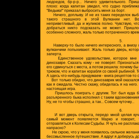
людоедов, бр-р-р... Ничего удивительного. При
плохо: когда капитан увидел, что судно приближа
"Ведьма!" приказал выбросить меня за борт.
Ничего, доплыву. И не из таких переделок выби
такого страшного в этой Вулкании нет. Во
неприветливый, да и жуликов полно. Чувствую, что
добраться никто подсказать не может. Пришло
особенно сложного, жаль только потраченного вре
5.
Наверху-то было ничего интересного, а внизу к
вулканчики попыхивают. Жаль только дверь, котор
заперта.
Единственное удовольствие, которое мне уд
динозавре. Сказать кому - не поверят. Признаться,
его сдвинуться с места, а потом решила: почему бы
трюком, что и капитан корабля со своей рыбиной. То
А здесь что-нибудь придумаем - книга рецептов-то с
Вот только обидно, что динозаврик мой оказался
как я ожидала. Честно скажу, обиделась я на него.
настоящая игра.
Пришлось поиграть с другим. Тот был куда б
разъяренного быка исполнил с таким вдохновением
Ну, не то чтобы страшно, а так... Совсем чуточку...
6.
И вот дверь открыта, передо мной целая куча 
самый момент появляется Марко и говорит,
отправляться к Колесам Судьбы. Я чуть не расплакал
напрасно?
Не скрою, что у меня появилось сильное желание
бессмысленное путешествие. А вдруг я доберусь до