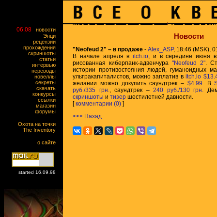
06.08
новости
Новости
Энци
рецензии
прохождения
"Neofeud 2" – в продаже
-
Alex_ASP
, 18:46 (MSK), 0
скриншоты
В начале апреля в
itch.io
, и в середине июня 
статьи
рисованная киберпанк-адвенчура
"Neofeud 2"
. С
интервью
истории противостояния людей, гуманоидных ма
переводы
ультракапиталистов, можно заплатив в
itch.io
$13.
новеллы
секреты
желании можно докупить саундтрек –
$4.99
. В
скачать
руб./335 грн.
, саундтрек –
240 руб./130 грн.
Демк
конкурсы
скриншоты
и
тизер
шестилетней давности.
ссылки
[
комментарии (0)
]
магазин
форумы
<<< Назад
Охота на точки
The Inventory
о сайте
started 16.09.98