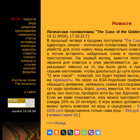
06.08
новости
Новости
Энци
рецензии
прохождения
Логическая головоломка "The Case of the Golden
скриншоты
19:11 (MSK), 17.10.22 [
*
]
статьи
В прошлый четверг в продажу поступила
"The Case
интервью
адвенчура, скорее – логическая головоломка. Вам 
переводы
убийств, для этого нужно лишь внимательно осмат
новеллы
секреты
а потом вставлять найденные слова в проп
скачать
преступление. На первый взгляд, кажется прос
конкурсы
экранов для осмотра и улик увеличивается, да 
ссылки
указывают именно на то, как было дело, и пр
магазин
серыми клеточками, чтобы докопаться до сути про
форумы
"О, мои глаза!" – пожалуй, это будет первая мысль,
на
скриншоты
. Но скоро на EGA-подобную график
Охота на точки
The Inventory
обращать внимание, увлёкшись самим расследован
тут надо пробовать, благо,
демка
имеется. Но не о
о сайте
дела, оно простое, пройдите хотя бы три. Вдогонку
Если же вами понравится, игру можно приобрес
(скидка 10% по 20 октября). К игре можно добавит
можно купить комплект из игры и саундтрека –
5
GOG.com
представлена только сама игра –
389 руб.
started 16.09.98
[
комментарии (0)
]
<<< Назад