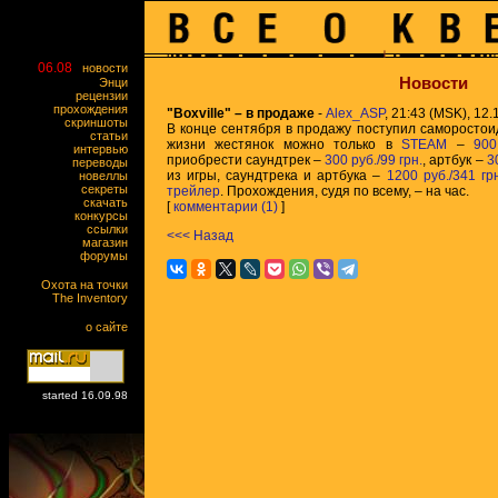
06.08
новости
Новости
Энци
рецензии
прохождения
"Boxville" – в продаже
-
Alex_ASP
, 21:43 (MSK), 12.1
скриншоты
В конце сентября в продажу поступил саморосто
статьи
жизни жестянок можно только в
STEAM
–
900
интервью
приобрести саундтрек –
300 руб./99 грн.
, артбук –
3
переводы
из игры, саундтрека и артбука –
1200 руб./341 грн
новеллы
секреты
трейлер
. Прохождения, судя по всему, – на час.
скачать
[
комментарии (1)
]
конкурсы
ссылки
<<< Назад
магазин
форумы
Охота на точки
The Inventory
о сайте
started 16.09.98