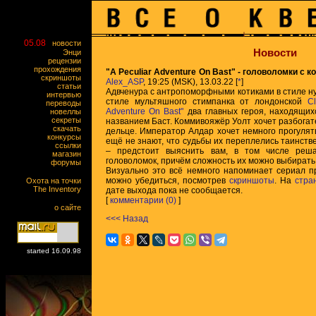
05.08
новости
Новости
Энци
рецензии
прохождения
"A Peculiar Adventure On Bast" - головоломки с 
скриншоты
Alex_ASP
, 19:25 (MSK), 13.03.22 [
*
]
статьи
Адвченура с антропоморфными котиками в стиле ну
интервью
стиле мультяшного стимпанка от лондонской
C
переводы
Adventure On Bast"
два главных героя, находящих
новеллы
секреты
названием Баст. Коммивояжёр Уолт хочет разбога
скачать
дельце. Император Алдар хочет немного прогулят
конкурсы
ещё не знают, что судьбы их переплелись таинств
ссылки
– предстоит выяснить вам, в том числе реша
магазин
головоломок, причём сложность их можно выбирать
форумы
Визуально это всё немного напоминает сериал 
можно убедиться, посмотрев
скриншоты
. На
стра
Охота на точки
The Inventory
дате выхода пока не сообщается.
[
комментарии (0)
]
о сайте
<<< Назад
started 16.09.98