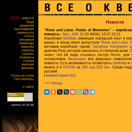
05.08
новости
Новости
Энци
рецензии
прохождения
"Rose and Lotus: Petals of Memories" – корейс
скриншоты
комнаты
-
Alex_ASP
, 21:20 (MSK), 15.07.23 [
*
]
статьи
Корейская
5minlab
, имеющая изрядный опыт в игр
интервью
жанре, в конце июня выпустила
"Rose and Lotus: P
переводы
мотивам корейской сказки
"Janghwa Hongryeon j
новеллы
секреты
девочку Розу, которая оказалась в странном доме. О
скачать
знает, что ей надо отыскать сестру Лотос, для
конкурсы
головоломок.
Визуально
всё довольно симпатично
ссылки
комнаты. Есть возможность посмотреть
трейлер
и
магазин
можно в в
STEAM
за
550 руб./325 грн.
Среди подд
форумы
русский.
[
комментарии (0)
]
Охота на точки
The Inventory
<<< Назад
о сайте
started 16.09.98