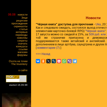
06.08
новости
Новости
Энци
рецензии
прохождения
"Чёрная книга" доступна для прочтения
-
Uka
, 20
скриншоты
Как и следовало ожидать, состоялся выход отечес
статьи
элементами карточно-боевой RPG)
"Чёрная книга"
:
интервью
17 августа можно со скидкой в 15%, за
509 руб. или 
переводы
той же страничке припасена и демоверси
новеллы
секреты
поддерживаются также китайский и английский.
скачать
дополнением в лице артбука, саундтрека и других б
конкурсы
[
комментарии (7)
]
ссылки
магазин
<<< Назад
форумы
Охота на точки
The Inventory
о сайте
started 16.09.98