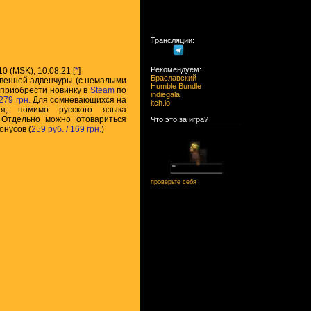
Трансляции:
Рекомендуем:
:10 (MSK), 10.08.21 [
*
]
Браславский
твенной адвенчуры (с немалыми
Humble Bundle
 приобрести новинку в
Steam
по
indiegala
279 грн.
Для сомневающихся на
itch.io
я; помимо русского языка
 Отдельно можно отовариться
Что это за игра?
онусов (
259 руб. / 169 грн.
)
проверьте себя