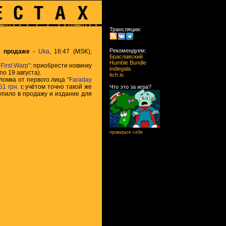
Трансляции:
Рекомендуем:
 в продаже
-
Uka
, 16:47 (MSK),
Браславский
Humble Bundle
 First Warp"
: приобрести новинку
indiegala
по 19 августа).
itch.io
оломка от первого лица
"Faraday
51 грн.
с учётом точно такой же
Что это за игра?
пило в продажу и издание для
проверьте себя