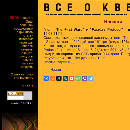
06.08
новости
Новости
Энци
рецензии
прохождения
"non - The First Warp" и "Faraday Protocol" -
скриншоты
12.08.21 [
*
]
статьи
Состоялся выход рисованной адвенчуры
"non - The
интервью
в
Steam
можно за
242 руб. или 161 грн.
(скидка 10% 
переводы
Кроме того, сегодня же на свет появилась и голов
новеллы
секреты
Protocol"
: версия из
Steam
обойдётся в
391 руб. / 2
скачать
скидки; за вариант из
GOG
просят
9,44 долл.
Посту
конкурсы
PlayStation 4
- за
1789 руб.
или
819 грн.
ссылки
[
комментарии (0)
]
магазин
форумы
<<< Назад
Охота на точки
The Inventory
о сайте
started 16.09.98