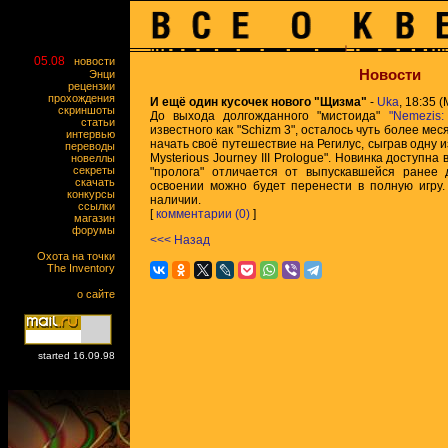
05.08
новости
Новости
Энци
рецензии
прохождения
И ещё один кусочек нового "Щизма"
-
Uka
, 18:35 (
скриншоты
До выхода долгожданного "мистоида"
"Nemezis: 
статьи
известного как "Schizm 3", осталось чуть более мес
интервью
начать своё путешествие на Регилус, сыграв одну и
переводы
Mysterious Journey III Prologue". Новинка доступна 
новеллы
секреты
"пролога" отличается от выпускавшейся ранее 
скачать
освоении можно будет перенести в полную игру.
конкурсы
наличии.
ссылки
[
комментарии (0)
]
магазин
форумы
<<< Назад
Охота на точки
The Inventory
о сайте
started 16.09.98