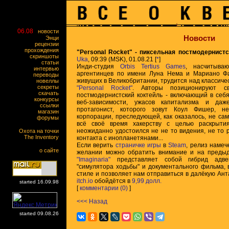
06.08
новости
Новости
Энци
рецензии
прохождения
"Personal Rocket" - пиксельная постмодернист
скриншоты
Uka
, 09:39 (MSK), 01.08.21 [
*
]
статьи
Инди-студия
Orbis Tertius Games
, насчитыва
интервью
аргентинцев по имени Луна Нема и Мариано Фал
переводы
живущих в Великобритании, трудится над классическ
новеллы
секреты
"Personal Rocket"
. Авторы позиционируют с
скачать
постмодернистский коктейль - включающий в себ
конкурсы
веб-зависимости, ужасов капитализма и да
ссылки
протагонист, которого зовут Коул Фишер, н
магазин
корпорации, преследующей, как оказалось, не са
форумы
всё своё время хакерству с целью раскрытия
неожиданно удостоился не не то видения, не то р
Охота на точки
The Inventory
контакта с инопланетянами...
Если верить
страничке игры
в
Steam
, релиз намеч
о сайте
желании можно обратить внимание и на предыд
"Imaginaria"
представляет собой гибрид адвен
"симулятора ходьбы" и документального фильма,
стиле и позволяет нам отправиться в далёкую Ант
itch.io
обойдётся в
9,99 долл.
started 16.09.98
[
комментарии (0)
]
<<< Назад
started 09.08.26