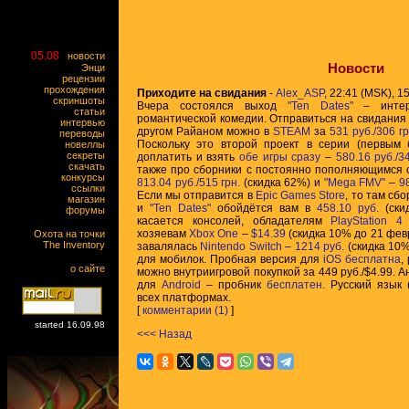
05.08
новости
Новости
Энци
рецензии
прохождения
Приходите на свидания
-
Alex_ASP
, 22:41 (MSK), 15
скриншоты
Вчера состоялся выход
"Ten Dates"
– интер
статьи
романтической комедии. Отправиться на свидания
интервью
другом Райаном можно в
STEAM
за
531 руб./306 гр
переводы
Поскольку это второй проект в серии (первы
новеллы
секреты
доплатить и взять
обе игры сразу
–
580.16 руб./3
скачать
также про сборники с постоянно пополняющимся
конкурсы
813.04 руб./515 грн.
(скидка 62%) и
"Mega FMV"
–
98
ссылки
Если мы отправится в
Epic Games Store
, то там сб
магазин
и
"Ten Dates"
обойдётся вам в
458.10 руб.
(ски
форумы
касается консолей, обладателям
PlayStation 4
хозяевам
Xbox One
–
$14.39
(скидка 10% до 21 февра
Охота на точки
The Inventory
завалялась
Nintendo Switch
–
1214 руб.
(скидка 10%
для мобилок. Пробная версия для
iOS
бесплатна
,
о сайте
можно внутриигровой покупкой за 449 руб./$4.99. А
для
Android
– пробник
бесплатен
. Русский язык
всех платформах.
[
комментарии (1)
]
started 16.09.98
<<< Назад