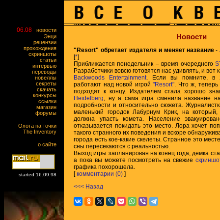
06.08
новости
Новости
Энци
рецензии
прохождения
"Resort" обретает издателя и меняет название
-
скриншоты
[
*
]
статьи
Приближается понедельник – время очередного
S
интервью
Разработчики вовсю готовятся нас удивлять, и вот 
переводы
Backwoods Entertainment
. Если вы помните, в 
новеллы
секреты
работают над новой игрой
"Resort"
. Что ж, тепер
скачать
подходят к концу. Издателем стала хорошо зн
конкурсы
Heidelberg
, ну а сама игра сменила название 
ссылки
подробности и относительно сюжета. Журналистк
магазин
маленький городок Лабурнум Крик, на который,
форумы
должна упасть комета. Население эвакуирова
отказывается покидать это место. Лора хочет по
Охота на точки
The Inventory
такого странного их поведения и вскоре обнаружива
города есть кое-какие скелеты. Странное это месте
о сайте
сны пересекаются с реальностью.
Выход игры запланирован на конец года, демка ста
а пока вы можете посмотреть на свежие
скриншо
графика похорошела.
[
комментарии (0)
]
started 16.09.98
<<< Назад