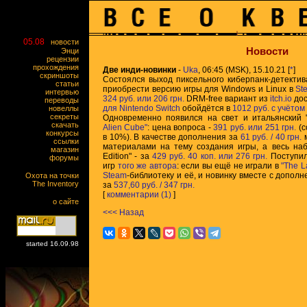
05.08
новости
Новости
Энци
рецензии
прохождения
Две инди-новинки
-
Uka
, 06:45 (MSK), 15.10.21 [
*
]
скриншоты
Состоялся выход пиксельного киберпанк-детекти
статьи
приобрести версию игры для Windows и Linux в
St
интервью
324 руб. или 206 грн.
DRM-free вариант из
itch.io
дос
переводы
для Nintendo Switch
обойдётся в
1012 руб. с учётом
новеллы
секреты
Одновременно появился на свет и итальянский 
скачать
Alien Cube"
: цена вопроса -
391 руб. или 251 грн.
(с
конкурсы
в 10%). В качестве дополнения за
61 руб. / 40 грн.
м
ссылки
материалами на тему создания игры, а весь наб
магазин
Edition" - за
429 руб. 40 коп. или 276 грн.
Поступил
форумы
игр
того же автора
: если вы ещё не играли в
"The L
Steam
-библиотеку и её, и новинку вместе с допо
Охота на точки
The Inventory
за
537,60 руб. / 347 грн.
[
комментарии (1)
]
о сайте
<<< Назад
started 16.09.98