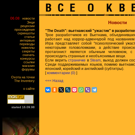
06.08
новости
Новости
Энци
рецензии
прохождения
"The Death": вьетнамский "ужастик" в разработке
скриншоты
Трое разработчиков из Вьетнама, объединивш
статьи
работают над хоррор-адвенчурой под названием
интервью
Игра представляет собой "психологический ужас
переводы
некоторыми головоломками, а действие проис
новеллы
секреты
протагонист является обычным человеком, с
скачать
происходить странные и необъяснимые вещи.
конкурсы
Если верить
страничке
в
Steam
, выход должен сос
ссылки
Среди поддерживаемых языков, помимо вьетнамск
магазин
японский, корейский и английский (субтитры).
форумы
[
комментарии (0)
]
Охота на точки
<<< Назад
The Inventory
о сайте
started 16.09.98