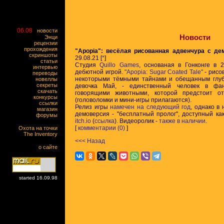
06.08
новости
Новости
Энци
рецензии
прохождения
"Apopia": весёлая рисованная адвенчура с де
скриншоты
29.08.21 [
*
]
статьи
Студия
Quillo Games
, основаная в Гонконге в 2
интервью
дебютной игрой.
"Apopia: Sugar Coated Tale"
- рисо
переводы
некоторыми тёмными тайнами и обещанным глуб
новеллы
секреты
девочка Май, - единственный человек в фа
скачать
говорящими животными, которой предстоит от
конкурсы
(головоломки и мини-игры прилагаются).
ссылки
Релиз игры
намечен на следующий год
, однако в
магазин
демоверсия - "бесплатный пролог", доступный ка
форумы
itch.io
(
ссылка
). Видеоролик -
также в наличии
.
[
комментарии (0)
]
Охота на точки
The Inventory
<<< Назад
о сайте
started 16.09.98