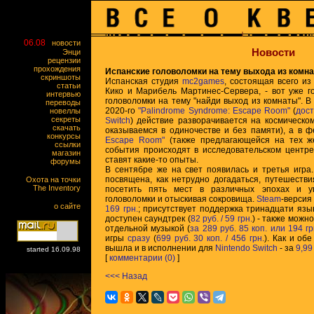
06.08
новости
Новости
Энци
рецензии
прохождения
Испанские головоломки на тему выхода из комна
скриншоты
Испанская студия
mc2games
, состоящая всего из
статьи
Кико и Марибель Мартинес-Сервера, - вот уже г
интервью
головоломки на тему "найди выход из комнаты". В
переводы
2020-го
"Palindrome Syndrome: Escape Room"
(
дос
новеллы
секреты
Switch
) действие разворачивается на космическо
скачать
оказываемся в одиночестве и без памяти), а в 
конкурсы
Escape Room"
(также предлагающейся на тех 
ссылки
события происходят в исследовательском центре,
магазин
ставят какие-то опыты.
форумы
В сентябре же на свет появилась и третья игра
посвящена, как нетрудно догадаться, путешеств
Охота на точки
The Inventory
посетить пять мест в различных эпохах и у
головоломки и отыскивая сокровища.
Steam
-версия
о сайте
169 грн.
; присутствует поддержка тринадцати язык
доступен саундтрек (
82 руб. / 59 грн.
) - также можн
отдельной музыкой (
за 289 руб. 85 коп. или 194 гр
игры
сразу
(
699 руб. 30 коп. / 456 грн.
). Как и об
вышла и в исполнении для
Nintendo Switch
- за
9,99
started 16.09.98
[
комментарии (0)
]
<<< Назад