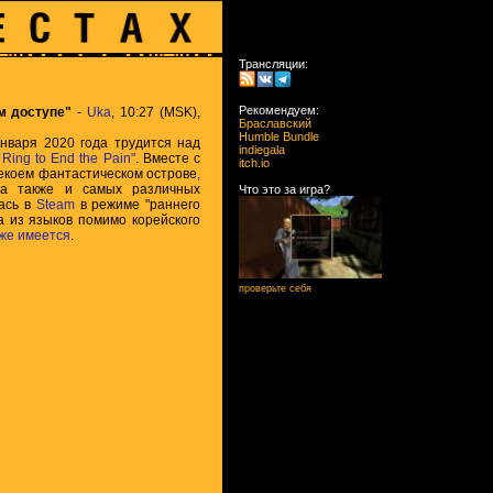
Трансляции:
Рекомендуем:
ем доступе"
-
Uka
, 10:27 (MSK),
Браславский
Humble Bundle
нваря 2020 года трудится над
indiegala
 Ring to End the Pain"
. Вместе с
itch.io
екоем фантастическом острове,
 а также и самых различных
Что это за игра?
лась в
Steam
в режиме "раннего
 а из языков помимо корейского
же имеется
.
проверьте себя