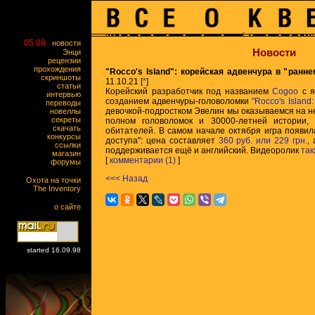
05.08
новости
Новости
Энци
рецензии
прохождения
"Rocco's Island": корейская адвенчура в "ранн
скриншоты
11.10.21 [
*
]
статьи
Корейский разработчик под названием
Cogoo
с я
интервью
созданием адвенчуры-головоломки
"Rocco's Island:
переводы
девочкой-подростком Эвелин мы оказываемся на н
новеллы
секреты
полном головоломок и 30000-летней истории,
скачать
обитателей. В самом начале октября игра появи
конкурсы
доступа": цена составляет
360 руб. или 229 грн.
,
ссылки
поддерживается ещё и английский. Видеоролик
так
магазин
[
комментарии (1)
]
форумы
<<< Назад
Охота на точки
The Inventory
о сайте
started 16.09.98