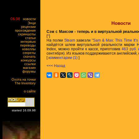
06.08
новости
Новости
Энци
рецензии
прохождения
Сэм с Максом - теперь и в виртуальной реально
скриншоты
[
*
]
статьи
На полки
Steam
завезли
"Sam & Max: This Time It’s V
интервью
найдётся шлем виртуальной реальности марки HT
переводы
Index, можно пройти к кассе, приготовив
463 руб. 
новеллы
секреты
сентября). Из языков поддерживаются английский, 
скачать
[
комментарии (1)
]
конкурсы
ссылки
<<< Назад
магазин
форумы
Охота на точки
The Inventory
о сайте
started 16.09.98