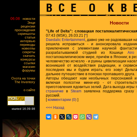
06.08
новости
Новости
Энци
рецензии
прохождения
"Life of Delta": словацкая постапокалиптическ
скриншоты
07:43 (MSK), 26.03.21 [
*
]
статьи
Daedalic Entertainment
, давно уже не радовавшая н
интервью
решила исправиться - и анонсировала издание к
переводы
приключения с элементами научной фантаст
новеллы
секреты
разрабатываемой студией из Кошице
Airo
скачать
постапокалипическом мире, причём в Японии; в р
конкурсы
человечество исчезло - и руины цивилизации насе
ссылки
возникшей от воздействия радиации, и сервис
магазин
последних мы и будем играть: его зовут Дельт
форумы
дальнее путешествие в поисках пропавшего друга.
Авторы обещают нам необычных персонажей и 
Охота на точки
The Inventory
включая полсотни мини-игр - от строительст
приготовления ядовитых зелий. Дата выхода игры п
о сайте
страничке
в
Steam
заявлена поддержка сразу ш
русский.
[
комментарии (0)
]
<<< Назад
started 16.09.98