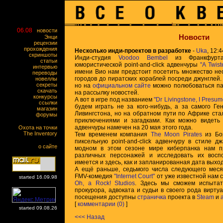
06.08
новости
Новости
Энци
рецензии
прохождения
Несколько инди-проектов в разработке
-
Uka
, 12:
скриншоты
Инди-студия
Voodoo Bembel
из Франкфурта
статьи
юмористической point-and-click адвенчуры
"A Twist
интервью
имени Вио нам предстоит посетить множество не
переводы
городов до пиратских кораблей посреди джунглей.
новеллы
секреты
но на
официальном сайте
можно полюбоваться па
скачать
на рассылку новостей.
конкурсы
А вот в игре под названием
"Dr Livingstone, I Presu
ссылки
будем играть не за кого-нибудь, а за самого Г
магазин
Ливингстона, но на обратном пути по Африке ст
форумы
приключениями и загадками. Как можно видет
адвенчуры намечен на 20 мая этого года.
Охота на точки
The Inventory
Тем временем компания
The Moon Pirates
из Бор
пиксельную point-and-click адвенчуру в стиле д
о сайте
модном в этом сезоне мире киберпанка нам п
различных персонажей и исследовать их вос
имеется и здесь, как и запланированная дата выход
А ещё раньше, седьмого числа следующего меся
FMV-комедия
"Internet Court"
от уже известной нам 
started 16.09.98
Oh, a Rock! Studios
. Здесь мы сможем испытат
прокурора, адвоката и судьи в своего рода вирту
посещения доступны
страничка
проекта в
Steam
и
[
комментарии (0)
]
started 09.08.26
<<< Назад