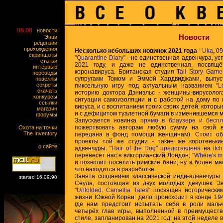
06.08
новости
Новости
Энци
рецензии
прохождения
Несколько небольших новинок 2021 года
-
Uka
, 0
скриншоты
"Quarantine Diary"
- не единственная адвенчура, ус
статьи
2021 году, и даже не единственная, посвящё
интервью
коронавируса. Британская студия
Tall Story Game
переводы
супругами Томом и Эммой Хардвиджами, выпус
новеллы
секреты
пиксельную игру под актуальным названием
"L
скачать
историю доктора Дэниэльс - женщины-вирусолог
конкурсы
ситуации самоизоляции и с работой на дому по 
ссылки
вируса, и с воспитанием троих своих детей, которы
магазин
и с дефицитом туалетной бумаги в изменившемся м
форумы
Запускается новинка
прямо в браузере и беспл
пожертвовать авторам любую сумму на свой в
Охота на точки
The Inventory
передана в фонд помощи женщинам). Стоит об
проекты той же студии - такие же коротенькие
о сайте
адвенчуры.
"Hair of the Dog"
представлена
на
itch
перенесёт нас в викторианский Лондон;
"Where's m
и позволит посетить римские бани; ну а более 
что находится в разработке.
Занята созданием классической инди-адвенчуры
started 16.09.98
Сеула, состоящая из двух молодых девушек. 
"Unfolded: Camellia Tales"
посвящён историческим
жизни Южной Кореи: дело происходит в конце 194
где нам предстоит испытать себя в роли маль
четырёх глав игры, выполненной в преимуществ
стиле, запланирован на 2021 год; на этой неделе 