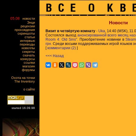
05.08
новости
Новости
Энци
рецензии
прохождения
Визит в четвёртую комнату
-
Uka
, 14:40 (MSK), 11.0
скриншоты
Состоялся выход
анонсированной всего месяц наз
статьи
Room 4: Old Sins"
. Приобретение новинки в
Stea
интервью
грн.
Среди восьми поддерживаемых игрой языков зн
переводы
[
комментарии (2)
]
новеллы
секреты
скачать
<<< Назад
конкурсы
ссылки
магазин
форумы
Охота на точки
The Inventory
о сайте
started 16.09.98