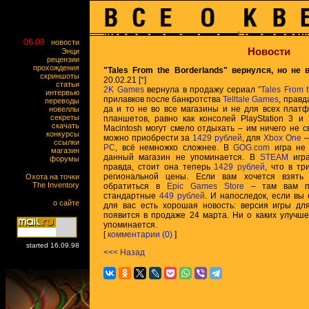
06.08
новости
Новости
Энци
рецензии
прохождения
"Tales From the Borderlands" вернулся, но не 
скриншоты
20.02.21 [
*
]
статьи
2K Games
вернула в продажу сериал
"Tales From 
интервью
прилавков после банкротства
Telltale Games
, правд
переводы
да и то не во все магазины и не для всех плат
новеллы
секреты
планшетов, равно как консолей PlayStation 3 и
скачать
Macintosh могут смело отдыхать – им ничего не 
конкурсы
можно приобрести за
1429 рублей
, для
Xbox One
–
ссылки
PC
, всё немножко сложнее. В
GOG.com
игра не 
магазин
данный магазин не упоминается. В
STEAM
игра
форумы
правда, стоит она теперь
1429 рублей
, что в т
региональной цены. Если вам хочется взять
Охота на точки
The Inventory
обратиться в
Epic Games Store
– там вам пр
стандартные
449 рублей
. И напоследок, если вы
о сайте
для вас есть хорошая новость: версия игры д
появится в продаже 24 марта. Ни о каких улучше
упоминается.
[
комментарии (0)
]
started 16.09.98
<<< Назад