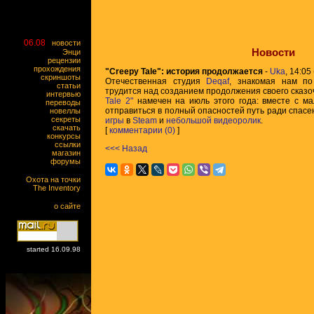
06.08
новости
Новости
Энци
рецензии
прохождения
"Creepy Tale": история продолжается
-
Uka
, 14:05
скриншоты
Отечественная студия
Deqaf
, знакомая нам п
статьи
трудится над созданием продолжения своего сказо
интервью
Tale 2"
намечен на июль этого года: вместе с м
переводы
отправиться в полный опасностей путь ради спас
новеллы
секреты
игры
в
Steam
и
небольшой видеоролик
.
скачать
[
комментарии (0)
]
конкурсы
ссылки
<<< Назад
магазин
форумы
Охота на точки
The Inventory
о сайте
started 16.09.98