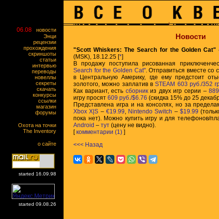
06.08
новости
Новости
Энци
рецензии
прохождения
"Scott Whiskers: The Search for the Golden Cat"
скриншоты
(MSK), 18.12.25 [
*
]
статьи
В продажу поступила рисованная приключенче
интервью
Search for the Golden Cat"
. Отправиться вместе со 
переводы
в Центральную Америку, где ему предстоит отыс
новеллы
секреты
золотого, можно заплатив в
STEAM
603 руб./352 г
скачать
Как вариант, есть
сборник
из двух игр серии –
889
конкурсы
игру просят
609 руб./$6.76
(скидка 15% до 25 декабр
ссылки
Представлена игра и на консолях, но за предел
магазин
Xbox X|S
–
€19.99
,
Nintendo Switch
–
$19.99
(тольк
форумы
пока нет). Можно купить игру и для телефонов/п
Android
–
тут
(цену не видно).
Охота на точки
The Inventory
[
комментарии (1)
]
о сайте
<<< Назад
started 16.09.98
started 09.08.26