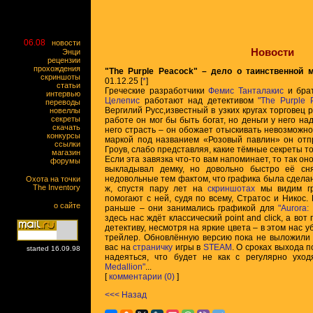
06.08
новости
Новости
Энци
рецензии
прохождения
"The Purple Peacock" – дело о таинственной 
скриншоты
01.12.25 [
*
]
статьи
Греческие разработчики
Фемис Танталакис
и бра
интервью
Целепис
работают над детективом
"The Purple 
переводы
Вергилий Русс,известный в узких кругах торговец
новеллы
секреты
работе он мог бы быть богат, но деньги у него на
скачать
него страсть – он обожает отыскивать невозможное
конкурсы
маркой под названием «Розовый павлин» он отп
ссылки
Гроув, слабо представляя, какие тёмные секреты то
магазин
Если эта завязка что-то вам напоминает, то так он
форумы
выкладывал демку, но довольно быстро её сн
недовольные тем фактом, что графика была сдела
Охота на точки
The Inventory
ж, спустя пару лет на
скриншотах
мы видим гр
помогают с ней, судя по всему, Стратос и Никос.
о сайте
раньше – они занимались графикой для
"Aurora:
здесь нас ждёт классический point and click, а вот
детективу, несмотря на яркие цвета – в этом нас у
трейлер. Обновлённую версию пока не выложили 
вас на
страничку
игры в
STEAM
. О сроках выхода п
started 16.09.98
надеяться, что будет не как с регулярно ух
Medallion"
...
[
комментарии (0)
]
<<< Назад