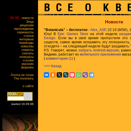
06.08
новости
Новости
Энци
рецензии
прохождения
"Botanicula" – бесплатно
-
Alex_ASP
, 22:10 (MSK), 1
скриншоты
Юху! В
Epic Games Store
на этой неделе
разда
статьи
Design
. Если вы в своё время пропустили это 
интервью
существ, самое время исправить эту оплошность.
переводы
отходите – на следующей неделе будут раздавать
новеллы
секреты
P.S. Говорят, можно
забрать
Android-версию
, равн
скачать
Видимо, работает из
мобильного приложения
магаз
конкурсы
[
комментарии (1)
]
ссылки
магазин
<<< Назад
форумы
Охота на точки
The Inventory
о сайте
started 16.09.98