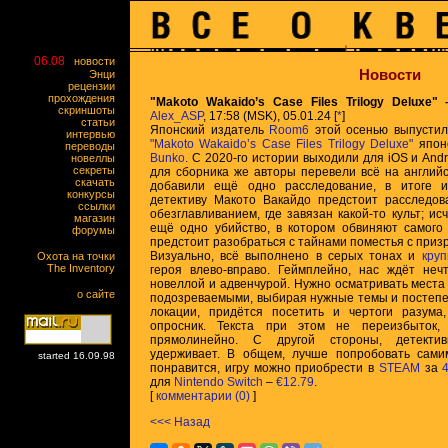
06.08
новости
Новости
Энци
рецензии
прохождения
"Makoto Wakaido’s Case Files Trilogy Deluxe
скриншоты
Alex_ASP
, 17:58 (MSK), 05.01.24 [
*
]
статьи
Японский издатель
Room6
этой осенью выпустил
интервью
"Makoto Wakaido’s Case Files Trilogy Deluxe"
японс
переводы
Bunko
. С 2020-го истории выходили для iOS и Andr
новеллы
секреты
для сборника же авторы перевели всё на англий
скачать
добавили ещё одно расследование, в итоге и
конкурсы
детективу Макото Вакайдо предстоит расследов
ссылки
обезглавливанием, где завязан какой-то культ; и
магазин
ещё одно убийство, в котором обвиняют самого 
форумы
предстоит разобраться с тайнами поместья с приз
Визуально, всё выполнено в серых тонах и
круп
Охота на точки
The Inventory
героя влево-вправо. Геймплейно, нас ждёт неч
новеллой и адвенчурой. Нужно осматривать места 
о сайте
подозреваемыми, выбирая нужные темы и постепе
локации, придётся посетить и чертоги разума
опросник. Текста при этом не переизбыток,
прямолинейно. С другой стороны, детекти
удерживает. В общем, лучше попробовать сами
started 16.09.98
понравится, игру можно приобрести в
STEAM
за
для
Nintendo Switch
–
€12.79
.
[
комментарии (0)
]
<<< Назад