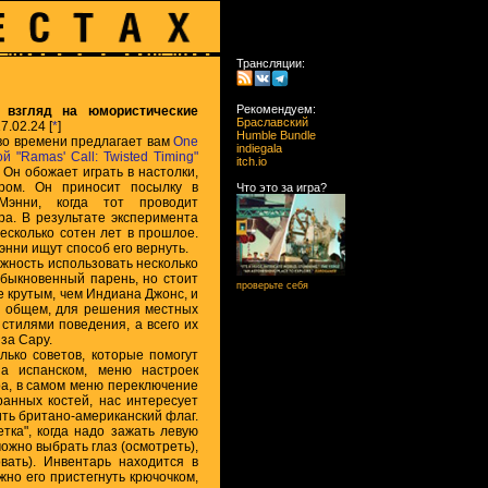
Трансляции:
Рекомендуем:
й взгляд на юмористические
Браславский
7.02.24 [
*
]
Humble Bundle
во времени предлагает вам
One
indiegala
ой
"Ramas' Call: Twisted Timing"
itch.io
 Он обожает играть в настолки,
ром. Он приносит посылку в
Что это за игра?
Мэнни, когда тот проводит
ра. В результате эксперимента
есколько сотен лет в прошлое.
энни ищут способ его вернуть.
жность использовать несколько
обыкновенный парень, но стоит
проверьте себя
е крутым, чем Индиана Джонс, и
 В общем, для решения местных
стилями поведения, а всего их
за Сару.
олько советов, которые помогут
на испанском, меню настроек
ра, в самом меню переключение
ранных костей, нас интересует
ить британо-американский флаг.
тка", когда надо зажать левую
ожно выбрать глаз (осмотреть),
овать). Инвентарь находится в
жно его пристегнуть крючочком,