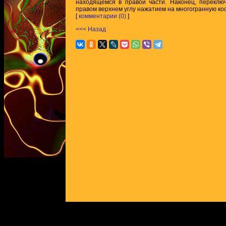
находящемся в правой части. Наконец, переклю
правом верхнем углу нажатием на многогранную кос
[
комментарии (0)
]
<<< Назад