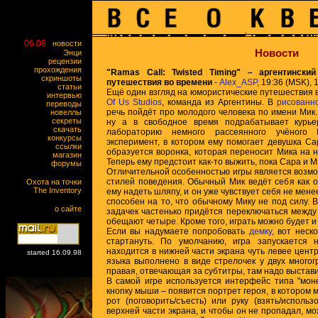
06.08
новости
Новости
Энци
рецензии
прохождения
"Ramas Call: Twisted Timing" – аргентински
скриншоты
путешествия во времени
-
Alex_ASP
, 19:36 (MSK), 1
статьи
Ещё один взгляд на юмористические путешествия 
интервью
Of Us Studios
, команда из Аргентины. В
рисованн
переводы
речь пойдёт про молодого человека по имени Мик.
новеллы
секреты
ну а в свободное время подрабатывает курье
скачать
лабораторию немного рассеянного учёного 
конкурсы
эксперимент, в котором ему помогает девушка Са
ссылки
образуется воронка, которая переносит Мика на н
магазин
Теперь ему предстоит как-то выжить, пока Сара и М
форумы
Отличительной особенностью игры является возмо
стилей поведения. Обычный Мик ведёт себя как 
Охота на точки
The Inventory
ему надеть шляпу, и он уже чувствует себя не мене
способен на то, что обычному Мику не под силу.
о сайте
задачек частенько придётся переключаться между 
обещают четыре. Кроме того, играть можно будет и 
Если вы надумаете попробовать
демку
, вот неск
стартануть. По умолчанию, игра запускается 
находится в нижней части экрана чуть левее цент
started 16.09.98
языка выполнено в виде стрелочек у двух многог
правая, отвечающая за субтитры, там надо выстав
В самой игре используется интерфейс типа "моне
кнопку мыши – появится портрет героя, в котором м
рот (поговорить/съесть) или руку (взять/использ
верхней части экрана, и чтобы он не пропадал, мо