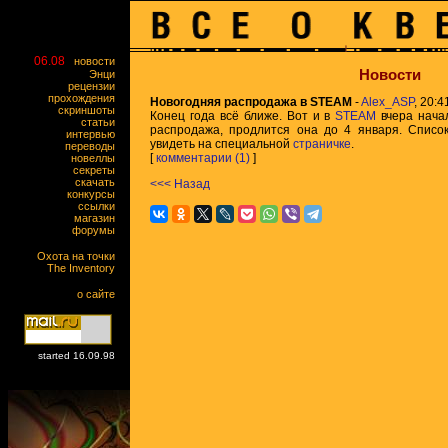
06.08
новости
Новости
Энци
рецензии
прохождения
Новогодняя распродажа в STEAM
-
Alex_ASP
, 20:4
скриншоты
Конец года всё ближе. Вот и в
STEAM
вчера нача
статьи
распродажа, продлится она до 4 января. Список
интервью
увидеть на специальной
страничке
.
переводы
[
комментарии (1)
]
новеллы
секреты
скачать
<<< Назад
конкурсы
ссылки
магазин
форумы
Охота на точки
The Inventory
о сайте
started 16.09.98