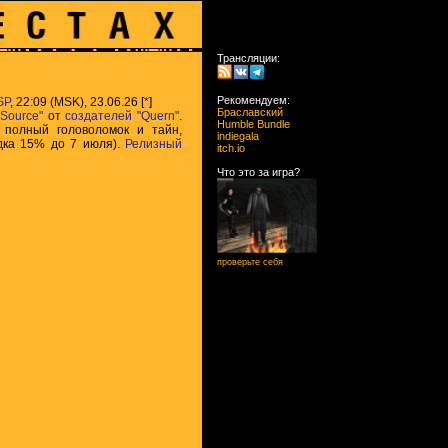
Трансляции:
Рекомендуем:
SP
, 22:09 (MSK), 23.06.26 [
*
]
Браславский
 Source"
от
создателей
"Quern"
.
Humble Bundle
 полный головоломок и тайн,
indiegala
дка 15% до 7 июля).
Релизный
itch.io
Что это за игра?
проверьте себя