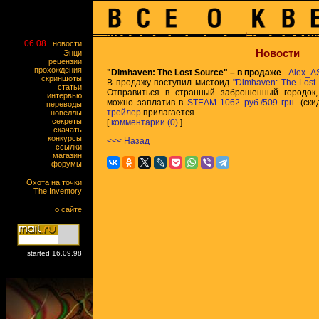
06.08
новости
Новости
Энци
рецензии
прохождения
"Dimhaven: The Lost Source" – в продаже
-
Alex_A
скриншоты
В продажу поступил мистоид
"Dimhaven: The Lost
статьи
Отправиться в странный заброшенный городок,
интервью
можно заплатив в
STEAM
1062 руб./509 грн.
(ски
переводы
трейлер
прилагается.
новеллы
секреты
[
комментарии (0)
]
скачать
конкурсы
<<< Назад
ссылки
магазин
форумы
Охота на точки
The Inventory
о сайте
started 16.09.98