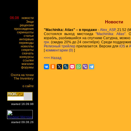
06.08
новости
Новости
Энци
рецензии
прохождения
"Machinika: Atlas" – в продаже
-
Alex_ASP
, 21:52 (
скриншоты
Состоялся выход мистоида
"Machinika: Atlas"
. 
статьи
корабль, разбившийся на спутнике Сатурна, можно
интервью
грн.
(скидка 20% до 24 сентября). Среди поддержив
переводы
Релизный трейлер
прилагается. Версии для
iOS
и
A
новеллы
секреты
[
комментарии (0)
]
скачать
конкурсы
<<< Назад
ссылки
магазин
форумы
Охота на точки
The Inventory
о сайте
started 16.09.98
started 09.08.26