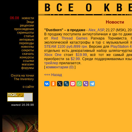
06.08
новости
Новости
Энци
рецензии
прохождения
"Dustborn" – в продаже
-
Alex_ASP
, 21:27 (MSK), 20
скриншоты
В продажу поступила антиутопичная и где-то даж
статьи
от
Red Thread Games
Рагнара Торнквиста. 
интервью
экологической катастрофы в тур с музыкальной 
переводы
STEAM
1100 руб./899 грн.
Версию для
PlayStation 4
новеллы
секреты
отдельно есть декоративный набор шляпа+куртк
скачать
Xbox One
стоит
$19.99
, всё тот же самый де
конкурсы
приобрести за
$2.99
. Среди поддерживаемых язы
ссылки
трейлер
прилагается.
магазин
[
комментарии (0)
]
форумы
<<< Назад
Охота на точки
The Inventory
о сайте
started 16.09.98