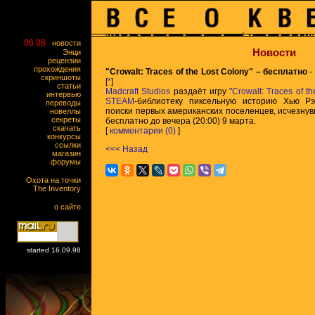
06.08
новости
Новости
Энци
рецензии
прохождения
"Crowalt: Traces of the Lost Colony" – бесплатно
-
скриншоты
[
*
]
статьи
Madcraft Studios
раздаёт игру
"Crowalt: Traces of t
интервью
STEAM
-библиотеку пиксельную историю Хью Р
переводы
поиски первых американских поселенцев, исчезнув
новеллы
секреты
бесплатно до вечера (20:00) 9 марта.
скачать
[
комментарии (0)
]
конкурсы
ссылки
<<< Назад
магазин
форумы
Охота на точки
The Inventory
о сайте
started 16.09.98