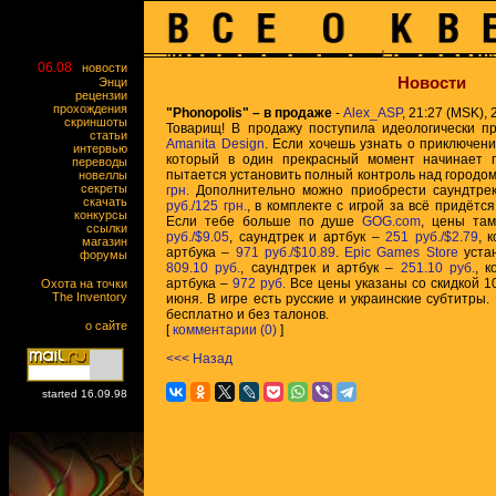
06.08
новости
Новости
Энци
рецензии
прохождения
"Phonopolis" – в продаже
-
Alex_ASP
, 21:27 (MSK), 
скриншоты
Товарищ! В продажу поступила идеологически п
статьи
Amanita Design
. Если хочешь узнать о приключени
интервью
который в один прекрасный момент начинает 
переводы
пытается установить полный контроль над городом
новеллы
секреты
грн.
Дополнительно можно приобрести саундтрек
скачать
руб./125 грн.
, в комплекте с игрой за всё придётс
конкурсы
Если тебе больше по душе
GOG.com
, цены та
ссылки
руб./$9.05
, саундтрек и артбук –
251 руб./$2.79
, 
магазин
артбука –
971 руб./$10.89
.
Epic Games Store
устан
форумы
809.10 руб.
, саундтрек и артбук –
251.10 руб.
, к
артбука –
972 руб.
Все цены указаны со скидкой 10
Охота на точки
The Inventory
июня. В игре есть русские и украинские субтитры.
бесплатно и без талонов.
о сайте
[
комментарии (0)
]
<<< Назад
started 16.09.98