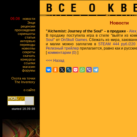
06.08
новости
Новости
Энци
рецензии
прохождения
"Alchemist: Journey of the Soul" – в продаже
-
Ale
скриншоты
В продажу поступила игра в стиле "выйти из ко
статьи
Soul"
от
OnSkull Games
. Сбежать из мира, закован
интервью
и магии можно заплатив в
STEAM
444 руб./220 
переводы
Релизный трейлер
прилагается, равно как и русски
новеллы
секреты
[
комментарии (0)
]
скачать
конкурсы
<<< Назад
ссылки
магазин
форумы
Охота на точки
The Inventory
о сайте
started 16.09.98