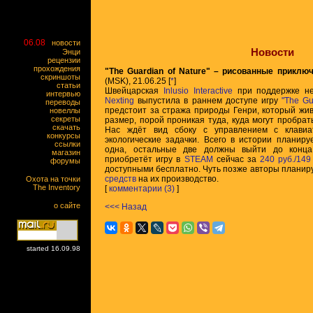
06.08
новости
Новости
Энци
рецензии
прохождения
"The Guardian of Nature" – рисованные приклю
скриншоты
(MSK), 21.06.25 [
*
]
статьи
Швейцарская
Inlusio Interactive
при поддержке не
интервью
Nexting
выпустила в раннем доступе игру
"The Gu
переводы
предстоит за стража природы Генри, который жив
новеллы
секреты
размер, порой проникая туда, куда могут пробра
скачать
Нас ждёт вид сбоку с управлением с клави
конкурсы
экологические задачки. Всего в истории планиру
ссылки
одна, остальные две должны выйти до конца 
магазин
приобретёт игру в
STEAM
сейчас за
240 руб./149
форумы
доступными бесплатно. Чуть позже авторы планир
средств
на их производство.
Охота на точки
The Inventory
[
комментарии (3)
]
о сайте
<<< Назад
started 16.09.98