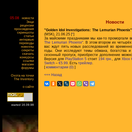
05.08
новости
Новости
Энци
рецензии
прохождения
"Golden Idol Investigations: The Lemurian Phoenix
скриншоты
(MSK), 21.06.25 [
*
]
статьи
За майскими праздниками мы как-то проморгали 
интервью
The Lemurian Phoenix"
. В этом втором их четырё
переводы
вас ждут пять новых расследований во временн
новеллы
секреты
годы. Они исследуют темы обмана, богатства и
скачать
сезонный пропуск, приобрести дополнение можн
конкурсы
Версия для
PlayStation 5
стоит
194 грн.
, для
Xbox 
ссылки
Switch
–
€5.99
. Есть
трейлер
.
магазин
[
комментарии (0)
]
форумы
<<< Назад
Охота на точки
The Inventory
о сайте
started 16.09.98