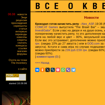
06.08
новости
Новости
Энци
рецензии
прохождения
Крокодил готов начистить репу
-
Alex_ASP
, 19:36 
скриншоты
COWCAT Games
выпустила "The Brawl Bar" – э
статьи
InvestiGator"
. Если у вас на дворе и на душе осень,
интервью
поперечному начистить репу, то это дополнение как
переводы
битв на любой вкус и цвет – 80%, визуальной н
новеллы
секреты
Если вас это устраивает, дополнение можно прио
скачать
грн.
(скидка 10% до 27 августа ) или в
GOG.com
за
конкурсы
августа). Кстати и сама игра по случаю подешеве
ссылки
можно приобрести за
239 руб./159 грн.
(скидка 60%)
магазин
(скидка 60%).
форумы
[
комментарии (0)
]
Охота на точки
<<< Назад
The Inventory
о сайте
started 16.09.98