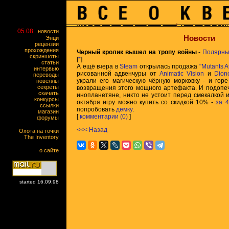
05.08
новости
Новости
Энци
рецензии
прохождения
Черный кролик вышел на тропу войны
-
Полярны
скриншоты
[
*
]
статьи
А ещё вчера в
Steam
открылась продажа
"Mutants A
интервью
рисованной адвенчуры от
Animatic Vision
и
Dion
переводы
украли его магическую чёрную морковку - и горе
новеллы
секреты
возвращения этого мощного артефакта. И подопеч
скачать
инопланетяне, никто не устоит перед смекалкой и
конкурсы
октября игру можно купить со скидкой 10% -
за 
ссылки
попробовать
демку
.
магазин
[
комментарии (0)
]
форумы
<<< Назад
Охота на точки
The Inventory
о сайте
started 16.09.98