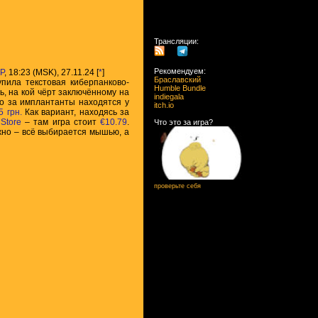
Трансляции:
Рекомендуем:
P
, 18:23 (MSK), 27.11.24 [
*
]
Браславский
пила текстовая киберпанково-
Humble Bundle
ть, на кой чёрт заключённому на
indiegala
то за имплантанты находятся у
itch.io
5 грн.
Как вариант, находясь за
Store
– там игра стоит
€10.79
.
Что это за игра?
ужно – всё выбирается мышью, а
проверьте себя