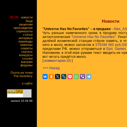
06.08
новости
Новости
Энци
рецензии
прохождения
"Universe Has No Favorites" – в продаже
-
Alex_AS
скриншоты
Чуть раньше намеченного срока в продажу посту
статьи
антиутопическая
"Universe Has No Favorites"
. Узна
интервью
далёкой космической станции стёрли память, и ч
переводы
него в мозгу, можно заплатив в
STEAM
460 руб./26
новеллы
секреты
пределами РФ, можно отправиться в
Epic Games 
скачать
Напомним, в этой игре руками текст вводить не н
конкурсы
вот читать придётся много.
ссылки
[
комментарии (0)
]
магазин
форумы
<<< Назад
Охота на точки
The Inventory
о сайте
started 16.09.98