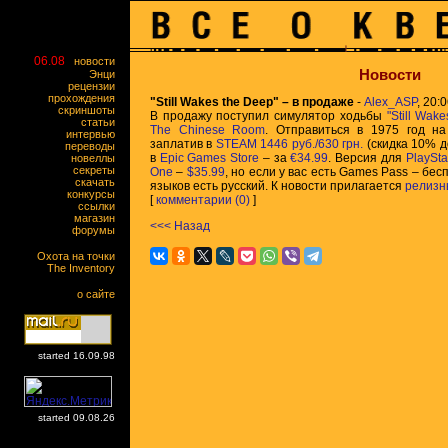
06.08
новости
Новости
Энци
рецензии
прохождения
"Still Wakes the Deep" – в продаже
-
Alex_ASP
, 20:
скриншоты
В продажу поступил симулятор ходьбы
"Still Wak
статьи
The Chinese Room
. Отправиться в 1975 год н
интервью
заплатив в
STEAM
1446 руб./630 грн.
(скидка 10% д
переводы
в
Epic Games Store
– за
€34.99
. Версия для
PlaySta
новеллы
секреты
One
–
$35.99
, но если у вас есть Games Pass – б
скачать
языков есть русский. К новости прилагается
релизн
конкурсы
[
комментарии (0)
]
ссылки
магазин
<<< Назад
форумы
Охота на точки
The Inventory
о сайте
started 16.09.98
started 09.08.26