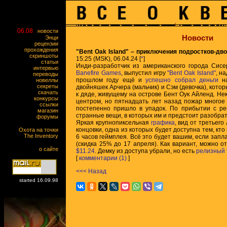
06.08
новости
Новости
Энци
рецензии
прохождения
"Bent Oak Island" – приключения подростков-дв
скриншоты
15:25 (MSK), 06.04.24 [
*
]
статьи
Инди-разработчик из американского города Сис
интервью
Banefire Games
, выпустил игру
"Bent Oak Island"
, н
переводы
прошлом году ещё и
успешно собрал деньги
н
новеллы
секреты
двойняшек Арчера (мальчик) и Сэм (девочка), кото
скачать
к дяде, живущему на острове Бент Оук Айленд. Не
конкурсы
центром, но пятнадцать лет назад пожар многое 
ссылки
постепенно пришло в упадок. По прибытии с ре
магазин
странные вещи, в которых им и предстоит разобрат
форумы
Яркая крупнопиксельная
графика
, вид от третьего
концовки, одна из которых будет доступна тем, кто
Охота на точки
The Inventory
6 часов геймплея. Всё это будет вашим, если запл
(скидка 25% до 17 апреля). Как вариант, можно о
о сайте
$11.24
. Демку из доступа убрали, но есть
релизный 
[
комментарии (1)
]
<<< Назад
started 16.09.98