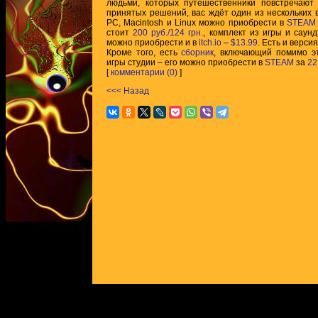
людьми, которых путешественники повстречают 
принятых решений, вас ждёт один из нескольких
PC, Macintosh и Linux можно приобрести в
STEAM
стоит
200 руб./124 грн.
, комплект из игры и саун
можно приобрести и в
itch.io
–
$13.99
. Есть и верси
Кроме того, есть
сборник
, включающий помимо э
игры студии – его можно приобрести в
STEAM
за
22
[
комментарии (0)
]
<<< Назад