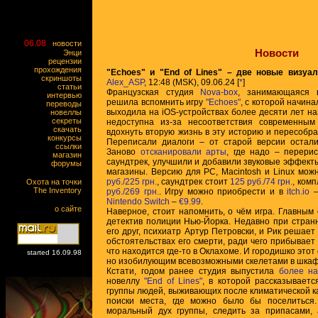
06.08
новости
Новости
Энци
рецензии
прохождения
"Echoes" и "End of Lines" – две новые визуа
скриншоты
Alex_ASP
, 12:48 (MSK), 09.06.24 [
*
]
статьи
Французская студия
Nova-box
, занимающаяся в
интервью
решила вспомнить игру
"Echoes"
, с которой начина
переводы
выходила на iOS-устройствах более десяти лет н
новеллы
секреты
недоступна из-за несоответствия современны
скачать
вдохнуть вторую жизнь в эту историю и пересобра
конкурсы
Переписали диалоги – от старой версии остал
ссылки
Заново
отсканировали арты
, где надо – перери
магазин
саундтрек, улучшили и добавили звуковые эффекты
форумы
магазины. Версию для PC, Macintosh и Linux мо
руб./225 грн.
, саундтрек стоит
125 руб./74 грн.
, ком
Охота на точки
The Inventory
руб./269 грн.
. Игру можно приобрести и в
itch.io
Nintendo Switch
–
€9.99
.
о сайте
Наверное, стоит напомнить, о чём игра. Главным 
детектив полиции Нью-Йорка. Недавно при стран
его друг, психиатр Артур Петровски, и Рик решае
обстоятельствах его смерти, ради чего прибывает
что находится где-то в Оклахоме. И городишко этот
started 16.09.98
но изобилующим всевозможными скелетами в шкаф
Кстати, годом ранее студия выпустила
более н
новеллу
"End of Lines"
, в которой рассказывает
группы людей, выживающих после климатической 
поиски места, где можно было бы поселиться
моральный дух группы, следить за припасами,